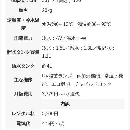
※単位：cm
33）×（高さ）120
重さ
20kg
湯温度・冷水温
水温約6～10℃、湯温約80～90℃
度
消費電力
冷水：-W／温水：-W
冷水：1.5L／温水：1.3L／常温水：
貯水タンク容量
1.1L
給水タンク
約4L
UV殺菌ランプ、再加熱機能、常温水機
主な機能
能、エコ機能、チャイルドロック
月額費用
3,775円～+水道代
内訳
レンタル料
3,300円
電気代
475円～/月