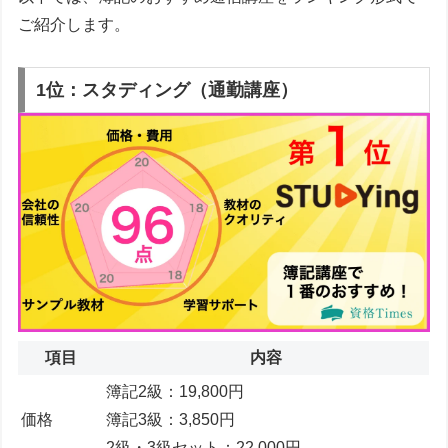
ご紹介します。
1位：スタディング（通勤講座）
項目
内容
簿記2級：19,800円
価格
簿記3級：3,850円
2級・3級セット：22,000円