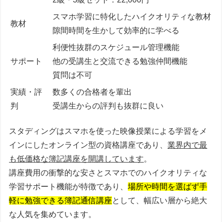
スマホ学習に特化したハイクオリティな教材
教材
隙間時間を生かして効率的に学べる
利便性抜群のスケジュール管理機能
サポート
他の受講生と交流できる勉強仲間機能
質問は不可
実績・評
数多くの合格者を輩出
判
受講生からの評判も抜群に良い
スタディングは
スマホを使った映像授業による学習
をメ
インにしたオンライン型の資格講座であり、
業界内で最
も低価格な簿記講座を開講しています
。
講座費用の衝撃的な安さとスマホでのハイクオリティな
学習サポート機能が特徴であり、
場所や時間を選ばず手
軽に勉強できる簿記通信講座
として、幅広い層から絶大
な人気を集めています。