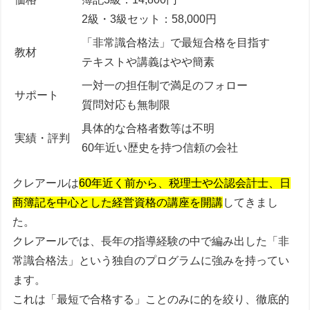
2級・3級セット：58,000円
「非常識合格法」で最短合格を目指す
教材
テキストや講義はやや簡素
一対一の担任制で満足のフォロー
サポート
質問対応も無制限
具体的な合格者数等は不明
実績・評判
60年近い歴史を持つ信頼の会社
クレアールは
60年近く前から、税理士や公認会計士、日
商簿記を中心とした経営資格の講座を開講
してきまし
た。
クレアールでは、長年の指導経験の中で編み出した「非
常識合格法」という独自のプログラムに強みを持ってい
ます。
これは
「最短で合格する」
ことのみに的を絞り、徹底的