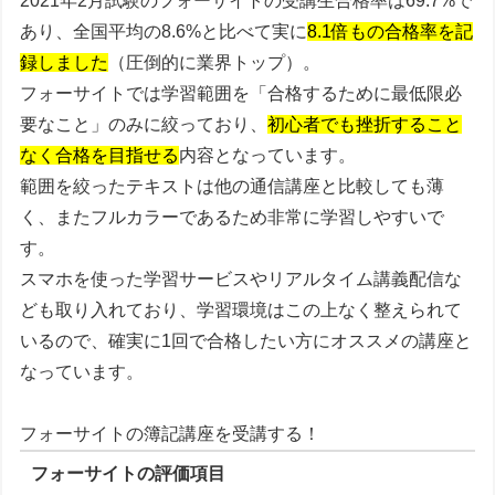
2021年2月試験のフォーサイトの受講生合格率は69.7%で
あり、全国平均の8.6%と比べて実に
8.1倍もの合格率を記
録しました
（圧倒的に業界トップ）。
フォーサイトでは学習範囲を「合格するために最低限必
要なこと」のみに絞っており、
初心者でも挫折すること
なく合格を目指せる
内容となっています。
範囲を絞ったテキストは他の通信講座と比較しても薄
く、またフルカラーであるため非常に学習しやすいで
す。
スマホを使った学習サービスやリアルタイム講義配信な
ども取り入れており、学習環境はこの上なく整えられて
いるので、
確実に1回で合格したい方
にオススメの講座と
なっています。
フォーサイトの簿記講座を受講する！
フォーサイトの評価項目