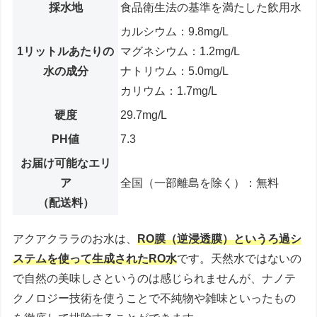
採水地
食品衛生法の基準を満たした飲用水
カルシウム：9.8mg/L
1リットルあたりの
マグネシウム：1.2mg/L
水の成分
ナトリウム：5.0mg/L
カリウム：1.7mg/L
硬度
29.7mg/L
PH値
7.3
お届け可能なエリ
ア
全国（一部離島を除く）：無料
（配送料）
アクアクララのお水は、
RO膜（逆浸透膜）というろ過シ
ステムを使って生成されたRO水
です。天然水ではないの
で自然の美味しさというのは感じられませんが、ナノテ
クノロジー技術を使うことで不純物や雑味といったもの