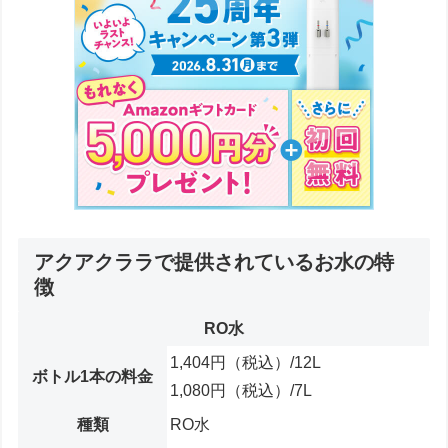
アクアクララで提供されているお水の特
徴
RO水
1,404円
（税込）
/12L
ボトル1本の料金
1,080円
（税込）
/7L
種類
RO水