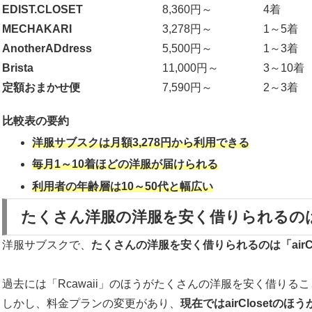
EDIST.CLOSET
8,360円～
4着
MECHAKARI
3,278円～
1～5着
AnotherADdress
5,500円～
1～3着
Brista
11,000円～
3～10着
定額おまかせ便
7,590円～
2～3着
比較表の要約
洋服サブスクは月額3,278円から利用できる
毎月1～10着ほどの洋服が届けられる
利用者の年齢層は10～50代と幅広い
たくさん洋服の洋服を安く借りられるのは「ai
洋服サブスクで、
たくさんの洋服を安く借りられるのは「airCl
過去には「Rcawaii」のほうがたくさんの洋服を安く借りる
しかし、料金プランの変更があり、
現在ではairCloset